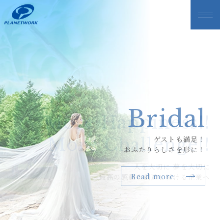
Restaurant
Others
Flower
Others
Bridal
Dress
More Happiness!!
More Happiness!!
More Challenge!!
More Challenge!!
“究極の”おもてなしを
“究極の”おもてなしを
ゲストも満足！
大切な１日を
旬の野菜、
大切な日に
おふたりらしさを形に！
実現するための挑戦
実現するための挑戦
素材へのこだわり
鮮やかに彩ります
まとう一着
人を大切に 夢を大切に
人を大切に 夢を大切に
Read more
Read more
Read more
Read more
Read more
Read more
最高の感動を創造し続ける企業へ
最高の感動を創造し続ける企業へ