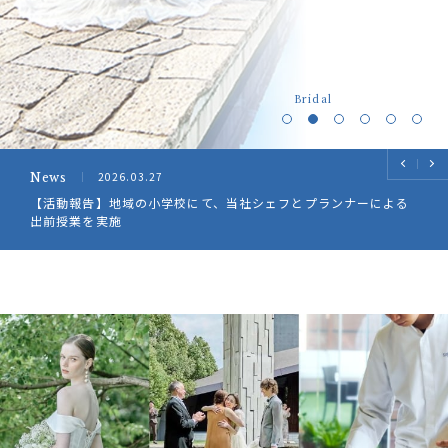
Bridal
2026.03.27
News
前の
次の
ニュ
ニュ
【活動報告】地域の小学校にて、当社シェフとプランナーによる
ペッ
ース
ース
出前授業を実施